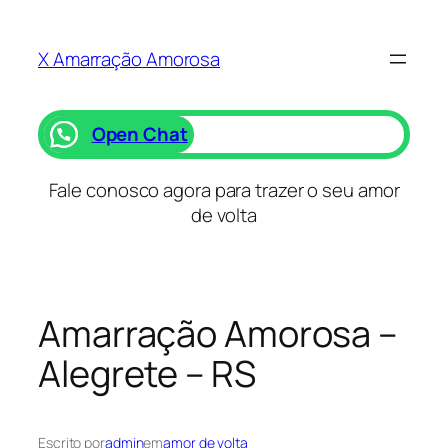
Saltar
para
X Amarração Amorosa
o
conteúdo
Open Chat
Fale conosco agora para trazer o seu amor
de volta
Amarração Amorosa –
Alegrete – RS
Escrito por
admin
em
amor de volta