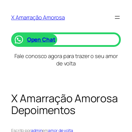
Saltar
para
X Amarração Amorosa
o
conteúdo
Open Chat
Fale conosco agora para trazer o seu amor
de volta
X Amarração Amorosa
Depoimentos
Escrito por
admin
em
amor de volta