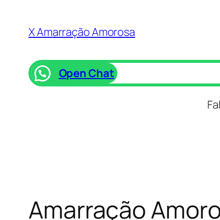
Saltar
para
X Amarração Amorosa
o
conteúdo
Open Chat
Fa
Amarração Amoros