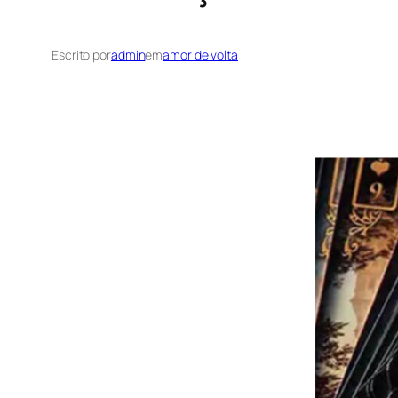
Escrito por
admin
em
amor de volta