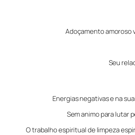
Adoçamento amoroso vai
Seu rela
Energias negativas e na su
Sem animo para lutar pe
O trabalho espiritual de limpeza espi