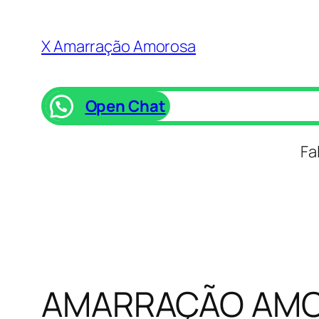
Saltar
para
X Amarração Amorosa
o
conteúdo
Open Chat
Fa
AMARRAÇÃO AMO