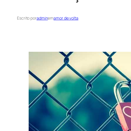
Escrito por
admin
em
amor de volta