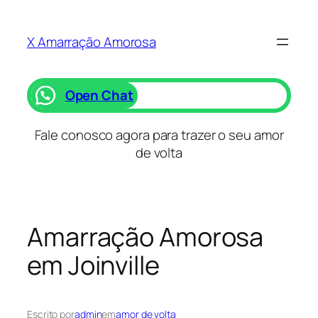
Saltar
para
X Amarração Amorosa
o
conteúdo
Open Chat
Fale conosco agora para trazer o seu amor
de volta
Amarração Amorosa
em Joinville
Escrito por
admin
em
amor de volta