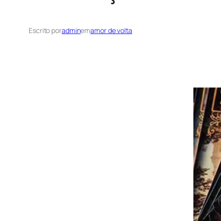
Escrito por
admin
em
amor de volta