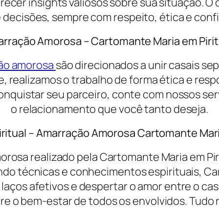
erecer insights valiosos sobre sua situação. O 
decisões, sempre com respeito, ética e conf
rração Amorosa – Cartomante Maria em Piri
ão amorosa
são direcionados a unir casais sep
, realizamos o trabalho de forma ética e resp
onquistar seu parceiro, conte com nossos se
o relacionamento que você tanto deseja.
iritual – Amarração Amorosa Cartomante Mari
orosa realizado pela Cartomante Maria em Piri
ndo técnicas e conhecimentos espirituais, Ca
 laços afetivos e despertar o amor entre o cas
re o bem-estar de todos os envolvidos. Tudo re