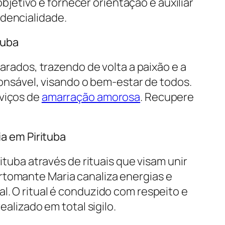
objetivo é fornecer orientação e auxiliar
idencialidade.
tuba
arados, trazendo de volta a paixão e a
onsável, visando o bem-estar de todos.
rviços de
amarração amorosa
. Recupere
a em Pirituba
tuba através de rituais que visam unir
rtomante Maria canaliza energias e
al. O ritual é conduzido com respeito e
alizado em total sigilo.