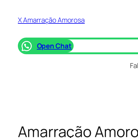
Saltar
para
X Amarração Amorosa
o
conteúdo
Open Chat
Fa
Amarração Amoros