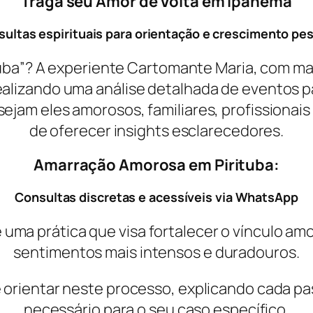
Traga seu Amor de Volta em Ipanema
ultas espirituais para orientação e crescimento pe
uba”? A experiente Cartomante Maria, com ma
 realizando uma análise detalhada de eventos 
am eles amorosos, familiares, profissionais o
de oferecer insights esclarecedores.
Amarração Amorosa em Pirituba:
Consultas discretas e acessíveis via WhatsApp
 uma prática que visa fortalecer o vínculo am
sentimentos mais intensos e duradouros.
ientar neste processo, explicando cada pass
necessário para o seu caso específico.