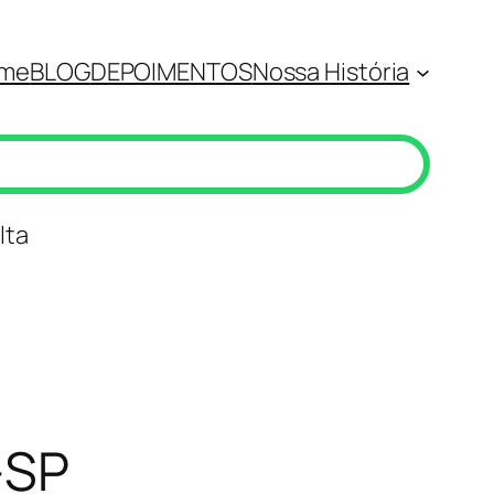
me
BLOG
DEPOIMENTOS
Nossa História
lta
-SP