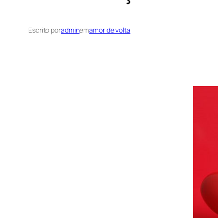
Escrito por
admin
em
amor de volta