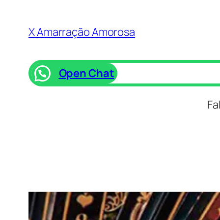
Saltar
para
X Amarração Amorosa
o
conteúdo
Open Chat
Fa