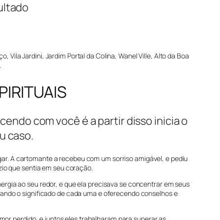
ultado
ila Jardini, Jardim Portal da Colina, Wanel Ville, Alto da Boa
.
PIRITUAIS
cendo com você é a partir disso inicia o
u caso.
ar. A cartomante a recebeu com um sorriso amigável, e pediu
zio que sentia em seu coração.
ergia ao seu redor, e que ela precisava se concentrar em seus
icando o significado de cada uma e oferecendo conselhos e
r perdido, e juntos eles trabalharam para superar as