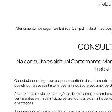
Traba
Atendimento nos seguintes Bairros: Campolim, Jardim Europa, A
CONSULTA
Na consulta espiritual Cartomante Maria
trabal
Quando Joana chegou ao pequeno escritório da cartomante, el
que ela contasse sua história. Joana falou sobre seu amor per
A cartomante ouviu com atenção, e depois começou a embaralha
sentimentos e em sua intuição para encontrar o caminho de vo
orientações.
Joana seguiu os conselhos da cartomante, e pouco a pouco co