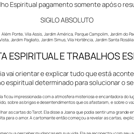
lho Espiritual pagamento somente após o res
SIGILO ABSOLUTO
lém Ponte, Vila Assis, Jardim América, Parque Campolim, Jardim do Paço, V
Vista, Jardim Pagliato, Jardim Simus, Vila Hortência, Jardim Santa Rosália
 ESPIRITUAL E TRABALHOS ES
 vai orientar e explicar tudo que está aconte
ho espiritual determinado para solucionar o se
a ficou impressionada com a atmosfera misteriosa e encantadora do lug
dido, sobre as brigas e desentendimentos que os afastaram, e sobre o va
r as cartas do Tarot. Ela disse a Joana que podia sentir uma grande en
lta para o amor. A cartomante então começou a revelar as cartas, expl
meçou a perceber mudanças em sua vida. Ela se reconectou com seu amo