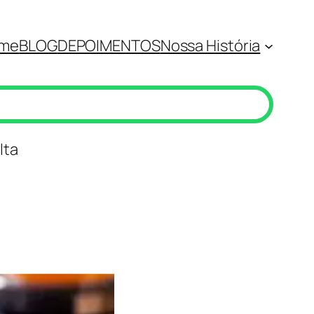
me
BLOG
DEPOIMENTOS
Nossa História
lta