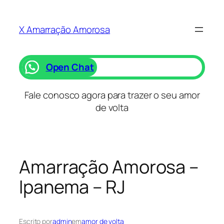
Saltar
para
X Amarração Amorosa
o
conteúdo
Open Chat
Fale conosco agora para trazer o seu amor
de volta
Amarração Amorosa –
Ipanema – RJ
Escrito por
admin
em
amor de volta