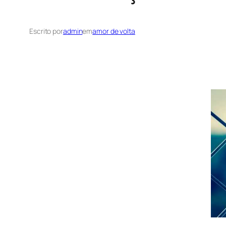
Escrito por
admin
em
amor de volta