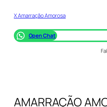
Saltar
para
X Amarração Amorosa
o
conteúdo
Open Chat
Fa
AMARRAÇÃO AMO