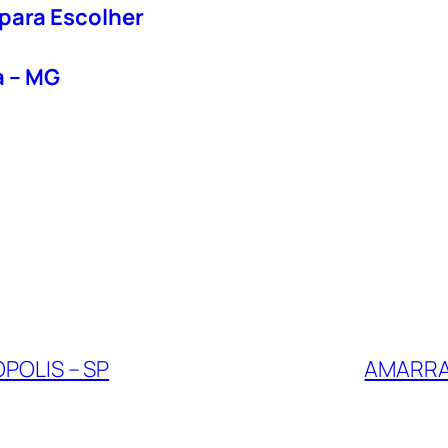
 para Escolher
a – MG
OLIS – SP
AMARRA