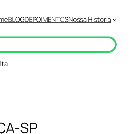
me
BLOG
DEPOIMENTOS
Nossa História
lta
ÇA-SP