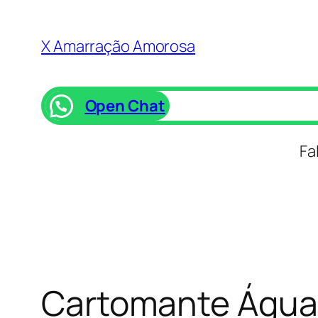
Saltar
para
X Amarração Amorosa
o
conteúdo
Open Chat
Fa
Cartomante Água