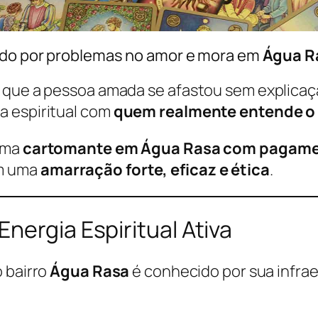
do por problemas no amor e mora em
Água R
 que a pessoa amada se afastou sem explicaç
a espiritual com
quem realmente entende o 
 uma
cartomante em Água Rasa com pagame
om uma
amarração forte, eficaz e ética
.
nergia Espiritual Ativa
o bairro
Água Rasa
é conhecido por sua infra