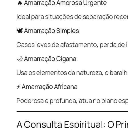
🔥 Amarração Amorosa Urgente
Ideal para situações de separação rece
🕊️ Amarração Simples
Casos leves de afastamento, perda de i
🌙 Amarração Cigana
Usa os elementos da natureza, o baralho
⚡ Amarração Africana
Poderosa e profunda, atua no plano esp
A Consulta Espiritual: O Pr