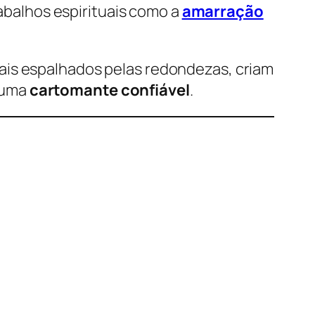
rabalhos espirituais como a
amarração
uais espalhados pelas redondezas, criam
 uma
cartomante confiável
.