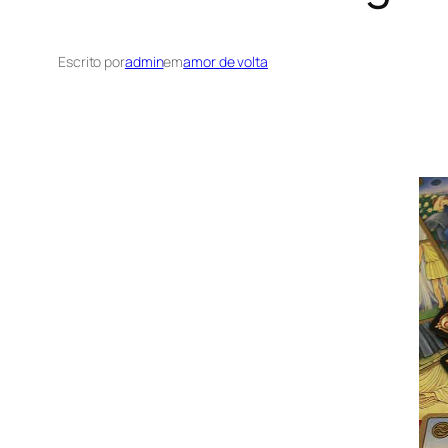
Escrito por
admin
em
amor de volta