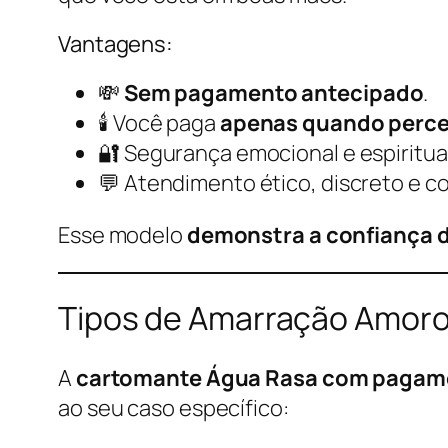
Vantagens:
💸
Sem pagamento antecipado
.
🕯️ Você paga
apenas quando perceb
🔐 Segurança emocional e espiritual
💬 Atendimento ético, discreto e co
Esse modelo
demonstra a confiança da
Tipos de Amarração Amoro
A
cartomante Água Rasa com pagame
ao seu caso específico: