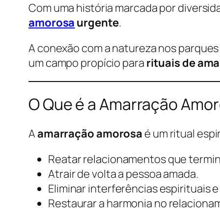
Com uma história marcada por diversidade
amorosa
urgente
.
A conexão com a natureza nos parques
um campo propício para
rituais de am
O Que é a Amarração Amo
A
amarração amorosa
é um ritual espi
Reatar relacionamentos que termi
Atrair de volta a pessoa amada.
Eliminar interferências espirituais e 
Restaurar a harmonia no relaciona