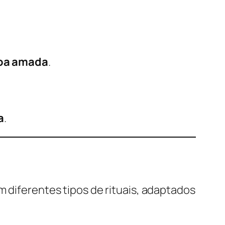
soa amada
.
a
.
 diferentes tipos de rituais, adaptados