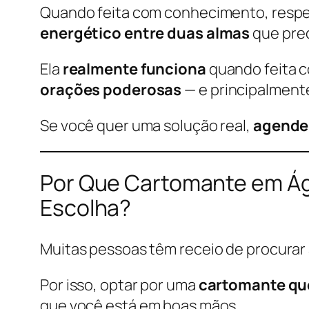
Quando feita com conhecimento, respei
energético entre duas almas
que prec
Ela
realmente funciona
quando feita c
orações poderosas
— e principalmen
Se você quer uma solução real,
agende 
Por Que Cartomante em Ág
Escolha?
Muitas pessoas têm receio de procurar a
Por isso, optar por uma
cartomante qu
que você está em boas mãos.