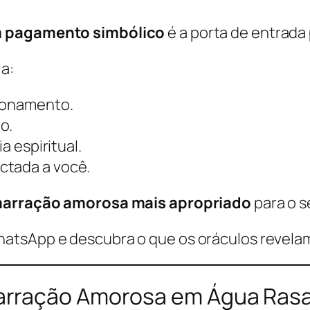
om pagamento simbólico
é a porta de entrada
ia:
cionamento.
o.
a espiritual.
ctada a você.
arração amorosa mais apropriado
para o s
hatsApp e descubra o que os oráculos revelam
arração Amorosa em Água Ras