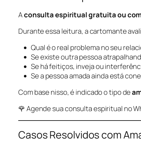
A
consulta espiritual gratuita ou c
Durante essa leitura, a cartomante aval
Qual é o real problema no seu rela
Se existe outra pessoa atrapalhand
Se há feitiços, inveja ou interferênci
Se a pessoa amada ainda está cone
Com base nisso, é indicado o tipo de
am
🌹
Agende sua consulta espiritual no W
Casos Resolvidos com Am