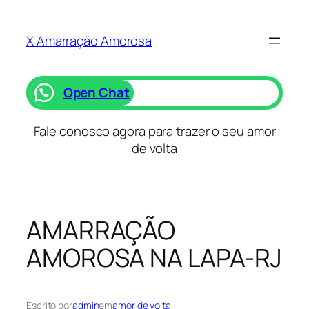
Saltar
para
X Amarração Amorosa
o
conteúdo
Open Chat
Fale conosco agora para trazer o seu amor
de volta
AMARRAÇÃO
AMOROSA NA LAPA-RJ
Escrito por
admin
em
amor de volta