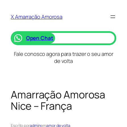
Saltar
para
X Amarração Amorosa
o
conteúdo
Open Chat
Fale conosco agora para trazer o seu amor
de volta
Amarração Amorosa
Nice – França
Escrito por
admin
em
amor de volta