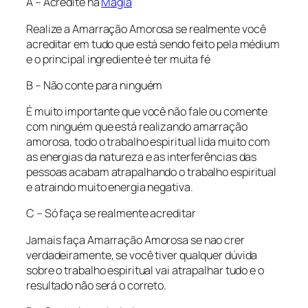
A – Acredite na
Magia
Realize a Amarração Amorosa se realmente você
acreditar em tudo que está sendo feito pela médium
e o principal ingrediente é ter muita fé
B – Não conte para ninguém
É muito importante que você não fale ou comente
com ninguém que está realizando amarração
amorosa, todo o trabalho espiritual lida muito com
as energias da natureza e as interferências das
pessoas acabam atrapalhando o trabalho espiritual
e atraindo muito energia negativa.
C – Só faça se realmente acreditar
Jamais faça Amarração Amorosa se nao crer
verdadeiramente, se você tiver qualquer dúvida
sobre o trabalho espiritual vai atrapalhar tudo e o
resultado não será o correto.