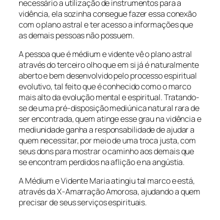
necessário a utilização de instrumentos para a
vidência, ela sozinha consegue fazer essa conexão
com o plano astral e ter acesso a informações que
as demais pessoas não possuem.
A pessoa que é médium e vidente vê o plano astral
através do terceiro olho que em si já é naturalmente
aberto e bem desenvolvido pelo processo espiritual
evolutivo, tal feito que é conhecido como o marco
mais alto da evolução mental e espiritual. Tratando-
se de uma pré-disposição mediúnica natural rara de
ser encontrada, quem atinge esse grau na vidência e
mediunidade ganha a responsabilidade de ajudar a
quem necessitar, por meio de uma troca justa, com
seus dons para mostrar o caminho aos demais que
se encontram perdidos na aflição e na angústia.
A Médium e Vidente Maria atingiu tal marco e está,
através da X-Amarração Amorosa, ajudando a quem
precisar de seus serviços espirituais.