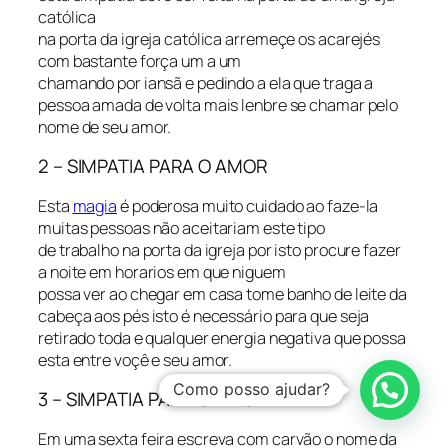
católica
na porta da igreja católica arremeçe os acarejés
com bastante força um a um
chamando por iansã e pedindo a ela que traga a
pessoa amada de volta mais lenbre se chamar pelo
nome de seu amor.
2 – SIMPATIA PARA O AMOR
Esta
magia
é poderosa muito cuidado ao faze-la
muitas pessoas não aceitariam este tipo
de trabalho na porta da igreja por isto procure fazer
a noite em horarios em que niguem
possa ver ao chegar em casa tome banho de leite da
cabeça aos pés isto é necessário para que seja
retirado toda e qualquer energia negativa que possa
esta entre voçê e seu amor.
Como posso ajudar?
3 – SIMPATIA PARA O AMOR
Em uma sexta feira escreva com carvão o nome da