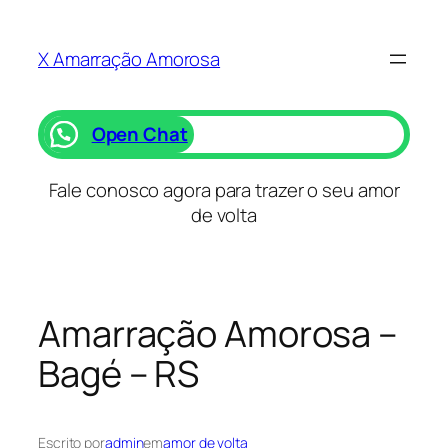
Saltar
para
X Amarração Amorosa
o
conteúdo
Open Chat
Fale conosco agora para trazer o seu amor
de volta
Amarração Amorosa –
Bagé – RS
Escrito por
admin
em
amor de volta