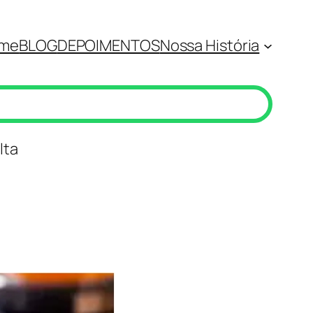
me
BLOG
DEPOIMENTOS
Nossa História
lta