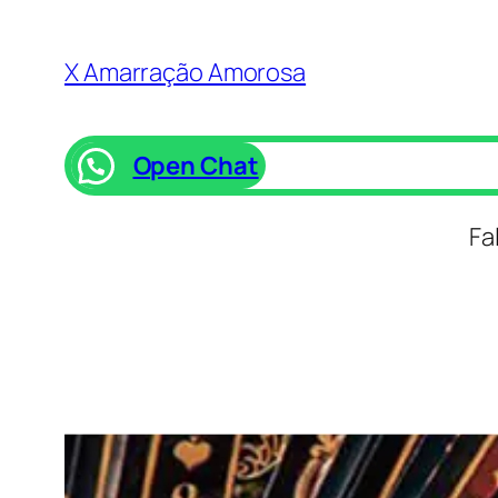
Saltar
para
X Amarração Amorosa
o
conteúdo
Open Chat
Fa