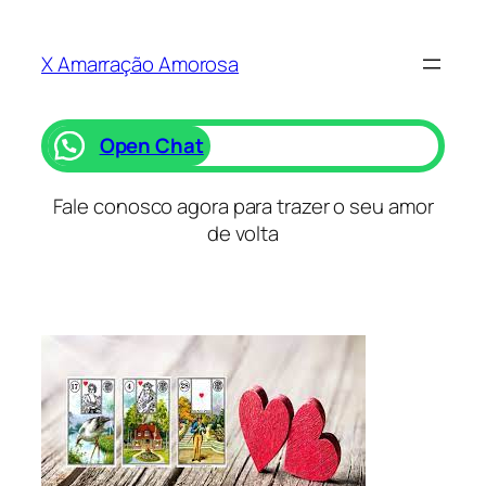
Saltar
para
X Amarração Amorosa
o
conteúdo
Open Chat
Fale conosco agora para trazer o seu amor
de volta