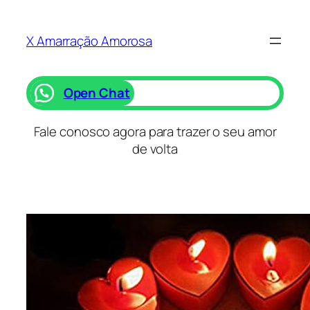
Saltar
para
X Amarração Amorosa
o
conteúdo
Open Chat
Fale conosco agora para trazer o seu amor
de volta