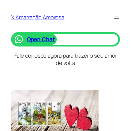
Saltar
para
X Amarração Amorosa
o
conteúdo
Open Chat
Fale conosco agora para trazer o seu amor
de volta