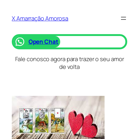
Saltar
para
X Amarração Amorosa
o
conteúdo
Open Chat
Fale conosco agora para trazer o seu amor
de volta