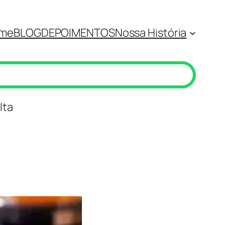
me
BLOG
DEPOIMENTOS
Nossa História
lta