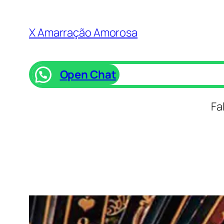
Saltar
para
X Amarração Amorosa
o
conteúdo
Open Chat
Fa