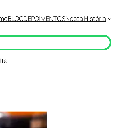
me
BLOG
DEPOIMENTOS
Nossa História
lta