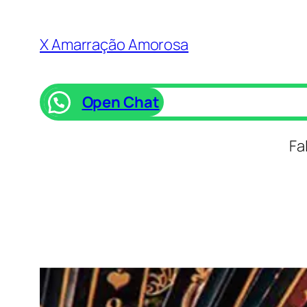
Saltar
para
X Amarração Amorosa
o
conteúdo
Open Chat
Fa