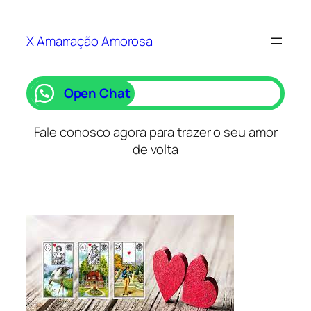
Saltar
para
X Amarração Amorosa
o
conteúdo
Open Chat
Fale conosco agora para trazer o seu amor
de volta