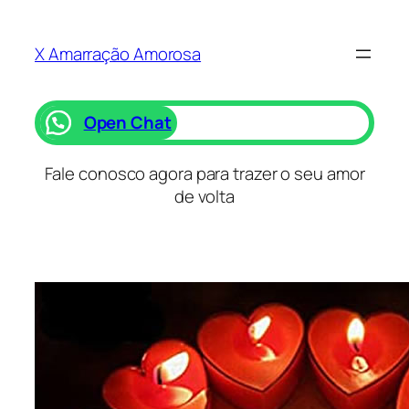
Saltar
para
X Amarração Amorosa
o
conteúdo
Open Chat
Fale conosco agora para trazer o seu amor
de volta