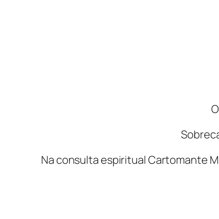
O
Sobreca
Na consulta espiritual Cartomante Mar