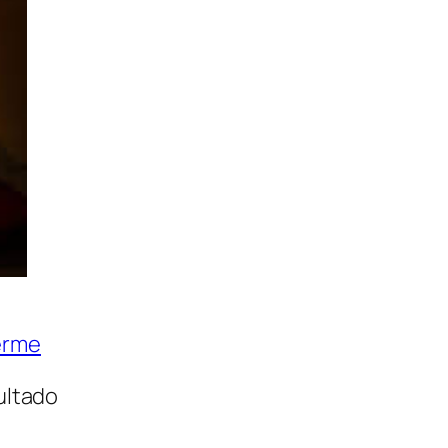
erme
ultado