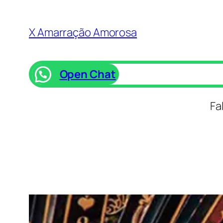
Saltar
para
X Amarração Amorosa
o
conteúdo
Open Chat
Fa