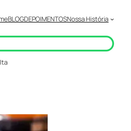
me
BLOG
DEPOIMENTOS
Nossa História
lta