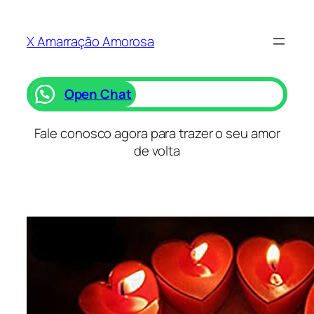
Saltar
para
X Amarração Amorosa
o
conteúdo
Open Chat
Fale conosco agora para trazer o seu amor
de volta