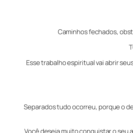
Caminhos fechados, obstá
T
Esse trabalho espiritual vai abrir s
Separados tudo ocorreu, porque o des
Você deseja muito conquistar o seu 