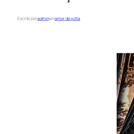
Escrito por
admin
em
amor de volta