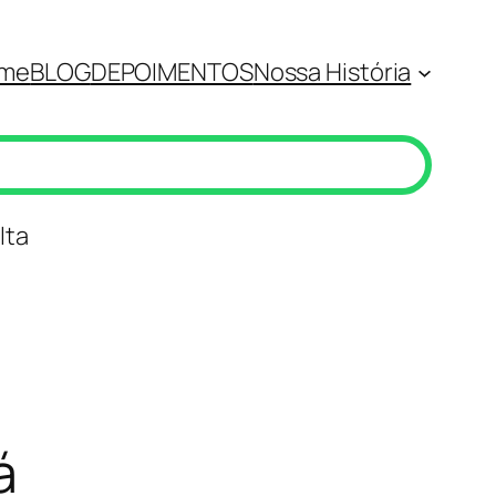
me
BLOG
DEPOIMENTOS
Nossa História
lta
á