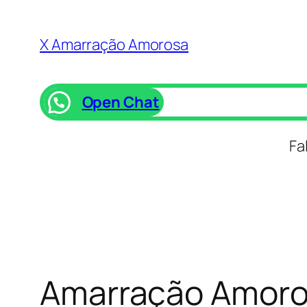
Saltar
para
X Amarração Amorosa
o
conteúdo
Open Chat
Fa
Amarração Amoro