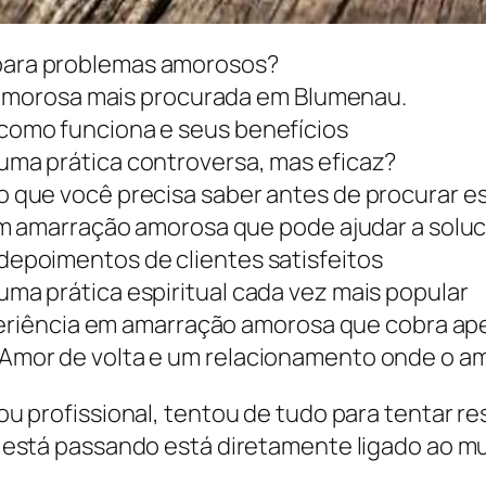
ara problemas amorosos?
o amorosa mais procurada em Blumenau.
omo funciona e seus benefícios
ma prática controversa, mas eficaz?
que você precisa saber antes de procurar es
em amarração amorosa que pode ajudar a solu
epoimentos de clientes satisfeitos
a prática espiritual cada vez mais popular
xperiência em amarração amorosa que cobra a
or de volta e um relacionamento onde o amo
 ou profissional, tentou de tudo para tentar r
está passando está diretamente ligado ao mu