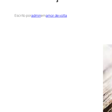
Escrito por
admin
em
amor de volta