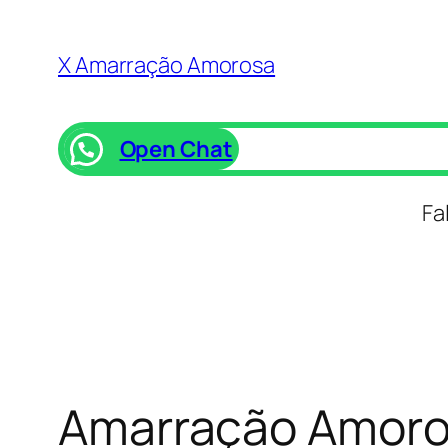
Saltar
para
X Amarração Amorosa
o
conteúdo
Open Chat
Fa
Amarração Amoro