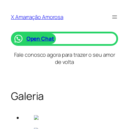
Saltar
para
X Amarração Amorosa
o
conteúdo
Open Chat
Fale conosco agora para trazer o seu amor
de volta
Galeria