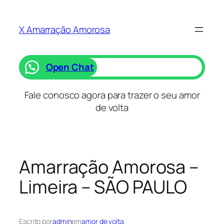
Saltar
para
X Amarração Amorosa
o
conteúdo
Open Chat
Fale conosco agora para trazer o seu amor
de volta
Amarração Amorosa –
Limeira – SÃO PAULO
Escrito por
admin
em
amor de volta