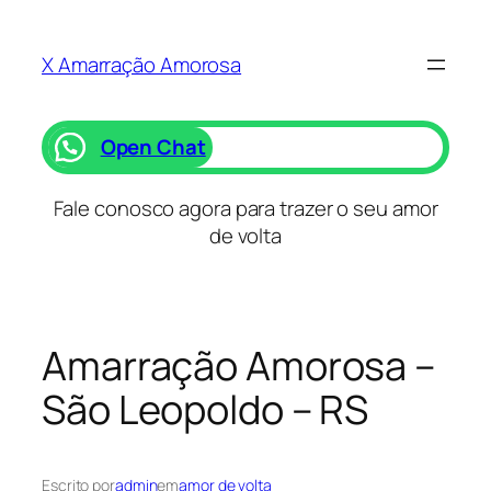
Saltar
para
X Amarração Amorosa
o
conteúdo
Open Chat
Fale conosco agora para trazer o seu amor
de volta
Amarração Amorosa –
São Leopoldo – RS
Escrito por
admin
em
amor de volta