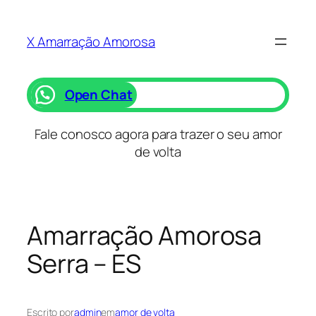
Saltar
para
X Amarração Amorosa
o
conteúdo
Open Chat
Fale conosco agora para trazer o seu amor
de volta
Amarração Amorosa
Serra – ES
Escrito por
admin
em
amor de volta