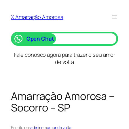
Saltar
para
X Amarração Amorosa
o
conteúdo
Open Chat
Fale conosco agora para trazer o seu amor
de volta
Amarração Amorosa –
Socorro – SP
Escrito por
admin
em
amor de volta