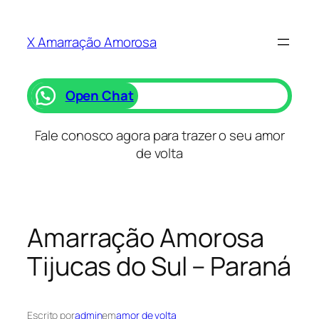
Saltar
para
X Amarração Amorosa
o
conteúdo
Open Chat
Fale conosco agora para trazer o seu amor
de volta
Amarração Amorosa
Tijucas do Sul – Paraná
Escrito por
admin
em
amor de volta