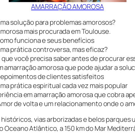
AMARRAÇÃO AMOROSA
uma solução para problemas amorosos?
 amorosa mais procurada em Toulouse.
omo funciona e seus benefícios
a prática controversa, mas eficaz?
que você precisa saber antes de procurar es
em amarração amorosa que pode ajudar a solu
poimentos de clientes satisfeitos
a prática espiritual cada vez mais popular
xperiência em amarração amorosa que cobra ap
or de volta e um relacionamento onde o amor
istóricos, vias arborizadas e belos parques u
do Oceano Atlântico, a 150 km do Mar Mediter