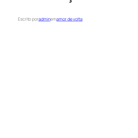
Escrito por
admin
em
amor de volta