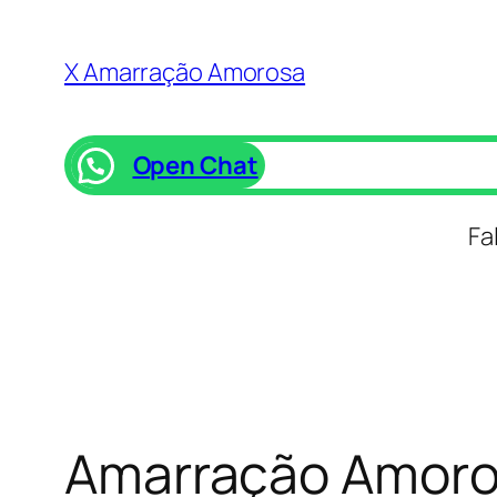
Saltar
para
X Amarração Amorosa
o
conteúdo
Open Chat
Fa
Amarração Amoros