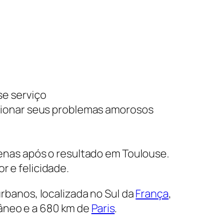
se serviço
cionar seus problemas amorosos
enas após o resultado em Toulouse.
 e felicidade.
rbanos, localizada no Sul da
França
,
râneo e a 680 km de
Paris
.