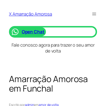
Saltar
para
X Amarração Amorosa
o
conteúdo
Open Chat
Fale conosco agora para trazer o seu amor
de volta
Amarração Amorosa
em Funchal
Escrito por
admin
em
amor de volta