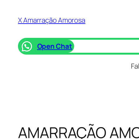
Saltar
para
X Amarração Amorosa
o
conteúdo
Open Chat
Fa
AMARRAÇÃO AMO