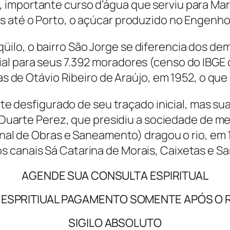
 importante curso d’água que serviu para Mar
s até o Porto, o açúcar produzido no Engenh
üilo, o bairro São Jorge se diferencia dos dem
ial para seus 7.392 moradores (censo do IBGE
s de Otávio Ribeiro de Araújo, em 1952, o que
e desfigurado de seu traçado inicial, mas s
arte Perez, que presidiu a sociedade de m
al de Obras e Saneamento) dragou o rio, em 1
s canais Sá Catarina de Morais, Caixetas e 
AGENDE SUA CONSULTA ESPIRITUAL
 ESPRITIUAL PAGAMENTO SOMENTE APÓS O 
SIGILO ABSOLUTO