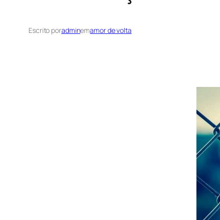
Escrito por
admin
em
amor de volta