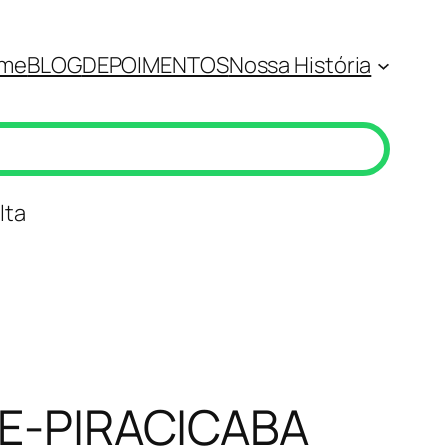
me
BLOG
DEPOIMENTOS
Nossa História
lta
E-PIRACICABA