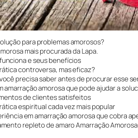
solução para problemas amorosos?
 amorosa mais procurada da Lapa.
unciona e seus benefícios
ática controversa, mas eficaz?
ocê precisa saber antes de procurar esse se
em amarração amorosa que pode ajudar a solu
entos de clientes satisfeitos
tica espiritual cada vez mais popular
periência em amarração amorosa que cobra ape
namento repleto de amaro Amarração Amorosa 