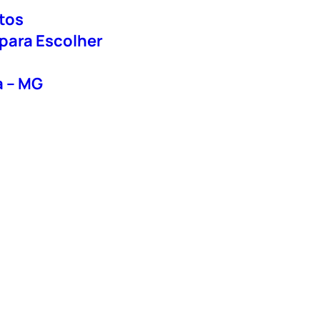
tos
 para Escolher
a – MG