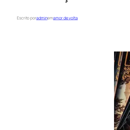
Escrito por
admin
em
amor de volta