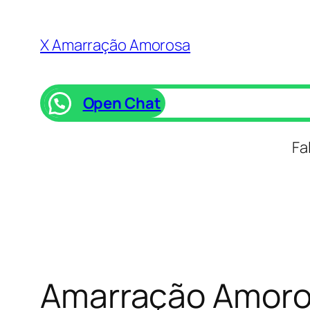
Saltar
para
X Amarração Amorosa
o
conteúdo
Open Chat
Fa
Amarração Amoros