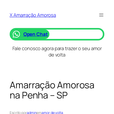
Saltar
para
X Amarração Amorosa
o
conteúdo
Open Chat
Fale conosco agora para trazer o seu amor
de volta
Amarração Amorosa
na Penha – SP
Escrito por
admin
em
amor de volta