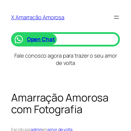
Saltar
para
X Amarração Amorosa
o
conteúdo
Open Chat
Fale conosco agora para trazer o seu amor
de volta
Amarração Amorosa
com Fotografia
Escrito por
admin
em
amor de volta