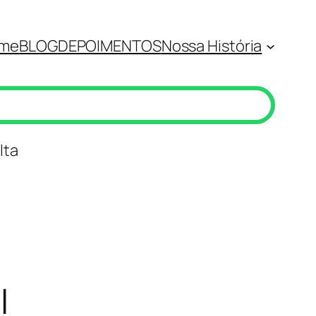
me
BLOG
DEPOIMENTOS
Nossa História
lta
l