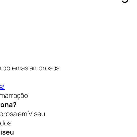
problemas amorosos
sa
amarração
iona?
orosa em Viseu
idos
Viseu