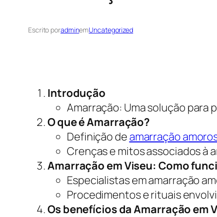
Escrito por
admin
em
Uncategorized
Introdução
Amarração: Uma solução para 
O que é Amarração?
Definição de
amarração amoro
Crenças e mitos associados à 
Amarração em Viseu: Como func
Especialistas em amarração am
Procedimentos e rituais envolv
Os benefícios da Amarração em 