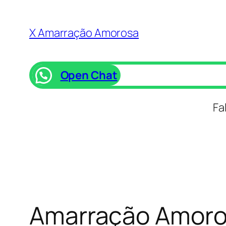
Saltar
para
X Amarração Amorosa
o
conteúdo
Open Chat
Fa
Amarração Amoros