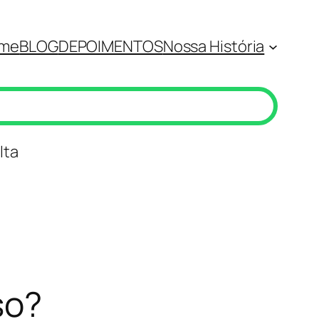
me
BLOG
DEPOIMENTOS
Nossa História
lta
so?