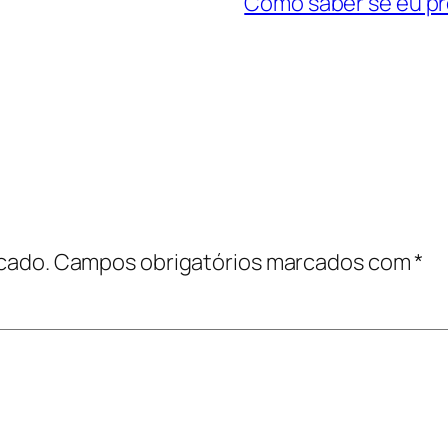
Como saber se eu p
cado.
Campos obrigatórios marcados com
*