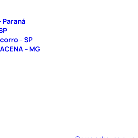
 Paraná
SP
corro – SP
ACENA – MG