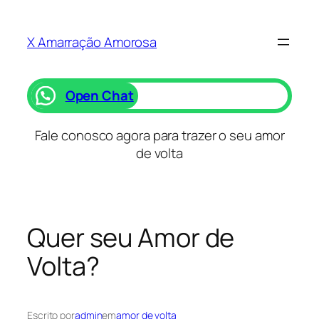
Saltar
para
X Amarração Amorosa
o
conteúdo
Open Chat
Fale conosco agora para trazer o seu amor
de volta
Quer seu Amor de
Volta?
Escrito por
admin
em
amor de volta