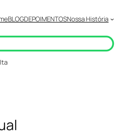
me
BLOG
DEPOIMENTOS
Nossa História
lta
ual