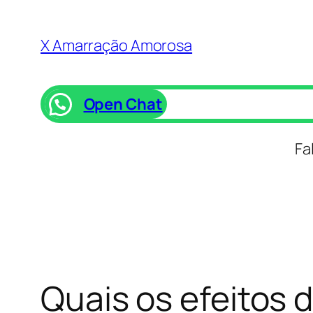
Saltar
para
X Amarração Amorosa
o
conteúdo
Open Chat
Fa
Quais os efeitos 