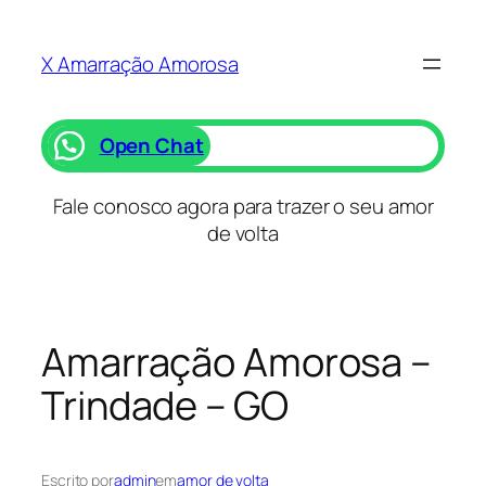
Saltar
para
X Amarração Amorosa
o
conteúdo
Open Chat
Fale conosco agora para trazer o seu amor
de volta
Amarração Amorosa –
Trindade – GO
Escrito por
admin
em
amor de volta